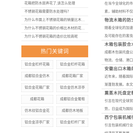
花箱把防水层弄花了,该怎么处理
在当今全球化的市
不锈钢花箱需要防水处理吗？
素，辅助材料不仅
物流木箱的防
为什么市面上不锈钢花箱的销量比木材花箱的少呢
随着全球化的加速
为什么不锈钢花箱的价格比木材的花箱高呢
及可能存在的害虫
为什么不锈钢花箱的造价比较高呢
木箱包装胶合
热门关键词
成都木包装托盘公
物流、仓储、港口
铝合金栏杆花箱
铝合金栏杆花箱
安徽出口木箱
成都铝合金仿木
成都花箱厂家
近年来，随着国际
渐蓬勃发展。本文
铝合金花箱厂家
铝合金仿木凉亭
熏蒸木托盘定
成都花箱
成都铝合金葡萄
引言在现代全球贸
势，日益成为国际
仿木纹铝合金花
成都仿木地板
西宁包装机械
铝合金凉亭厂家
铝合金栏杆厂家
引言包装机械行业