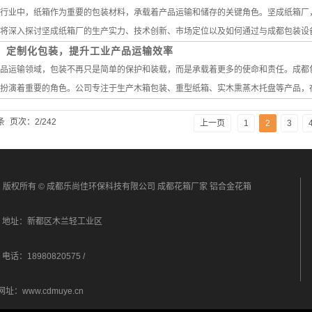
行业中，纸箱作为重要的包装材料，承载着产品运输和储存的关键角色。坚成纸箱厂
将深入探讨坚成纸箱厂的生产实力、技术创新、市场定位以及如何通过与成都包装设备公
：定制化包装，提升工业产品运输效率
品运输领域，包装不再只是简单的保护和装载，而是承载着更多的使命和责任。成都
扮演着重要的角色。公司专注于生产木箱包装、重型纸箱、实木熏蒸木托盘等产品，在市
条
页次：2/242
上一页
1
2
3
版权所有 © 成都乐尚佳环保科技有限公司 成都花箱厂家 铝合金花箱
地址：新都区木兰轻工业区
电话：18980820575 /
：www.cdmuye.cn