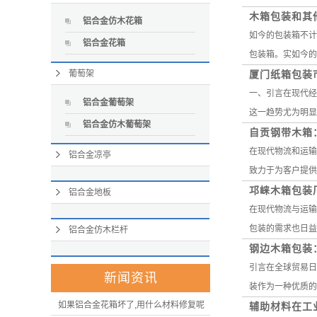
木箱包装和其
铝合金仿木花箱
如今的包装箱不计
铝合金花箱
包装箱。实如今的
葡萄架
厦门纸箱包装
一、引言在现代经
铝合金葡萄架
这一趋势尤为明显
铝合金仿木葡萄架
自贡钢带木箱
在现代物流和运输
铝合金凉亭
致力于为客户提供
邛崃木箱包装
铝合金地板
在现代物流与运输
包装的需求也日益
铝合金仿木栏杆
钢边木箱包装
引言在全球贸易日
新闻资讯
装作为一种优质的
如果铝合金花箱坏了,用什么材料修复呢
辅助材料在工