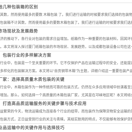
他几种包装箱的区别
其数，然而使用最多的要数 木箱包装 了。我们进行运输的时候要求我们选择的包装
包装箱不计其数，然而使用最多的要数木箱包装了。我们进行运输的时候要求我们选择的
市场现状及发展趋势
济的推动下，各行业对包装的需求日益增加。纸箱作为一种重要的包装材料，因其环
。本文将深入探讨厦门纸箱包装的市场现状、发展趋势，以及成都包装设备公司在这一领
：包装行业的多样解决方案
行业中，包装是一个至关重要的环节。它不仅保护产品在运输过程中的安全，还能提高
多样化的包装解决方案。本文将以“自贡钢带木箱”为主题，详细介绍这一重要包装产品及
厂家：选择高质量木质包装的关键
行业中，木箱包装作为一种传统而可靠的包装方式，仍然在众多应用领域中扮演着至
增加。那么，如何选择一个高质量的木箱包装厂家，尤其是在邛崃地区呢？本文将结合成
：打造高品质运输服务的关键步骤与技术应用
益繁荣的今天，物流运输成为连接各个行业的纽带，而包装作为保障货物安全运输的
包装方式，正日益受到行业的关注与青睐。其结实耐用的特点，不仅能够有效保护货物在
业品运输中的关键作用与选择技巧