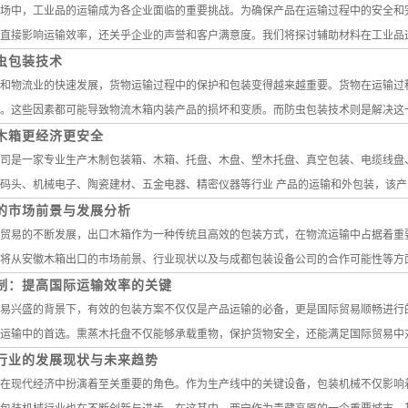
场中，工业品的运输成为各企业面临的重要挑战。为确保产品在运输过程中的安全和
直接影响运输效率，还关乎企业的声誉和客户满意度。我们将探讨辅助材料在工业品运输
虫包装技术
和物流业的快速发展，货物运输过程中的保护和包装变得越来越重要。货物在运输过
。这些因素都可能导致物流木箱内装产品的损坏和变质。而防虫包装技术则是解决这一问
木箱更经济更安全
司是一家专业生产木制包装箱、木箱、托盘、木盘、塑木托盘、真空包装、电缆线盘
码头、机械电子、陶瓷建材、五金电器、精密仪器等行业 产品的运输和外包装，该产品外
的市场前景与发展分析
贸易的不断发展，出口木箱作为一种传统且高效的包装方式，在物流运输中占据着重
将从安徽木箱出口的市场前景、行业现状以及与成都包装设备公司的合作可能性等方面进
制：提高国际运输效率的关键
易兴盛的背景下，有效的包装方案不仅仅是产品运输的必备，更是国际贸易顺畅进行
运输中的首选。熏蒸木托盘不仅能够承载重物，保护货物安全，还能满足国际贸易中对木
行业的发展现状与未来趋势
在现代经济中扮演着至关重要的角色。作为生产线中的关键设备，包装机械不仅影响