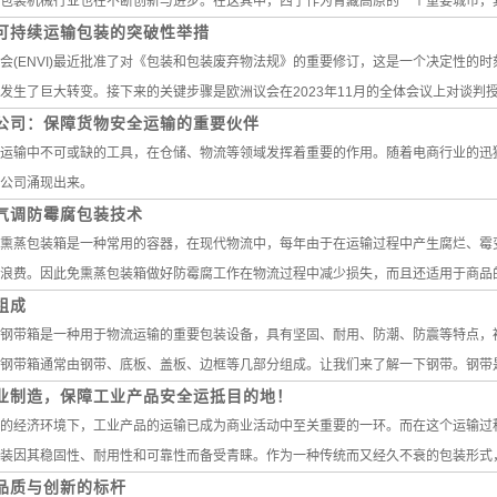
包装机械行业也在不断创新与进步。在这其中，西宁作为青藏高原的一个重要城市，其包
可持续运输包装的突破性举措
会(ENVI)最近批准了对《包装和包装废弃物法规》的重要修订，这是一个决定性的
发生了巨大转变。接下来的关键步骤是欧洲议会在2023年11月的全体会议上对谈判授权
公司：保障货物安全运输的重要伙伴
运输中不可或缺的工具，在仓储、物流等领域发挥着重要的作用。随着电商行业的迅
公司涌现出来。
气调防霉腐包装技术
熏蒸包装箱是一种常用的容器，在现代物流中，每年由于在运输过程中产生腐烂、霉
浪费。因此免熏蒸包装箱做好防霉腐工作在物流过程中减少损失，而且还适用于商品的运
组成
钢带箱是一种用于物流运输的重要包装设备，具有坚固、耐用、防潮、防震等特点，
钢带箱通常由钢带、底板、盖板、边框等几部分组成。让我们来了解一下钢带。钢带是钢
业制造，保障工业产品安全运抵目的地！
的经济环境下，工业产品的运输已成为商业活动中至关重要的一环。而在这个运输过
装因其稳固性、耐用性和可靠性而备受青睐。作为一种传统而又经久不衰的包装形式，木
品质与创新的标杆